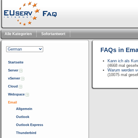
Alle Kategorien
Sofortantwort
FAQs in Ema
Kann ich als Ku
Startseite
(4668 mal geseh
Warum werden vo
Server
(10075 mal gese
vServer
Cloud
Webspace
Email
Allgemein
Outlook
Outlook Express
Thunderbird