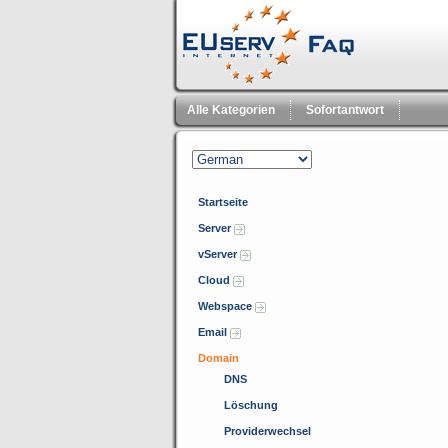
Alle Kategorien
Sofortantwort
Startseite
Server
vServer
Cloud
Webspace
Email
Domain
DNS
Löschung
Providerwechsel