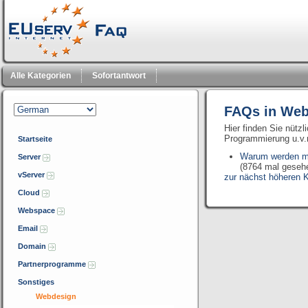
Alle Kategorien
Sofortantwort
FAQs in Web
Hier finden Sie nütz
Programmierung u.v
Startseite
Warum werden me
Server
(8764 mal geseh
vServer
zur nächst höheren K
Cloud
Webspace
Email
Domain
Partnerprogramme
Sonstiges
Webdesign