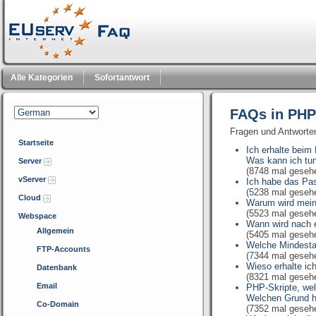
Alle Kategorien
Sofortantwort
FAQs in PH
Fragen und Antwort
Startseite
Ich erhalte beim
Was kann ich tu
Server
(8748 mal geseh
vServer
Ich habe das Pa
(5238 mal geseh
Cloud
Warum wird mein
(5523 mal geseh
Webspace
Wann wird nach
Allgemein
(5405 mal geseh
Welche Mindestan
FTP-Accounts
(7344 mal geseh
Wieso erhalte ic
Datenbank
(8321 mal geseh
Email
PHP-Skripte, wel
Welchen Grund h
Co-Domain
(7352 mal geseh