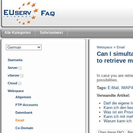
Alle Kategorien
Sofortantwort
»
Webspace
Email
Can I simult
to retrieve 
Startseite
Server
In case you are retr
vServer
possibilities.
Cloud
Tags:
E-Mail
,
IMAP4
Webspace
Verwandte Artikel:
Allgemein
Darf die eigene 
FTP-Accounts
Kann ich den be
Was ist ein Prov
Datenbank
Kann ich mit me
Email
Warum kann ich 
Co-Domain
Über diese FAQ
Be