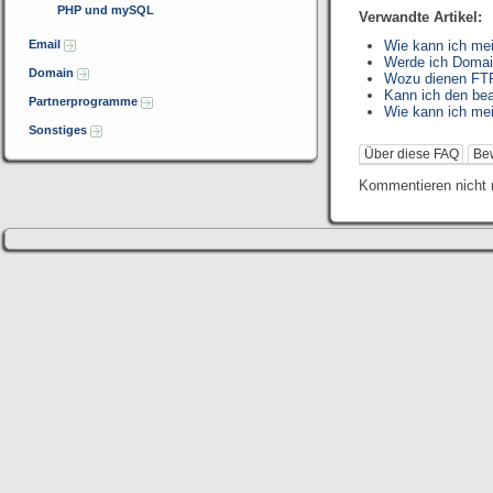
PHP und mySQL
Verwandte Artikel:
Email
Wie kann ich me
Werde ich Domai
Domain
Wozu dienen FTP
Kann ich den be
Partnerprogramme
Wie kann ich me
Sonstiges
Über diese FAQ
Be
Kommentieren nicht 