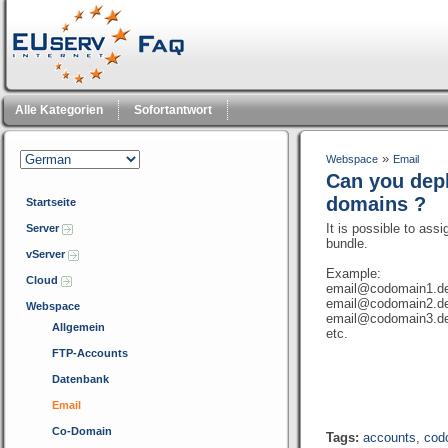
Alle Kategorien
Sofortantwort
»
Webspace
Email
Can you depl
domains ?
Startseite
It is possible to ass
Server
bundle.
vServer
Example:
Cloud
email@codomain1.de
email@codomain2.d
Webspace
email@codomain3.d
Allgemein
etc.
FTP-Accounts
Datenbank
Email
Co-Domain
Tags:
accounts
,
cod