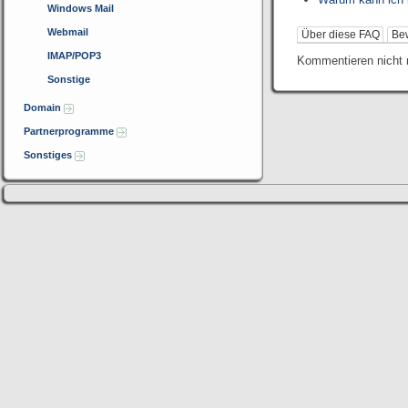
Windows Mail
Webmail
Über diese FAQ
Be
IMAP/POP3
Kommentieren nicht 
Sonstige
Domain
Partnerprogramme
Sonstiges