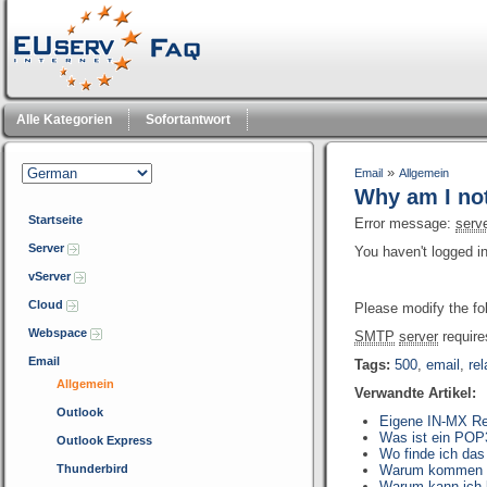
Alle Kategorien
Sofortantwort
»
Email
Allgemein
Why am I not
Startseite
Error message:
serv
Server
You haven't logged i
vServer
Cloud
Please modify the fo
Webspace
SMTP
server
require
Email
Tags:
500
,
email
,
re
Allgemein
Verwandte Artikel:
Outlook
Eigene IN-MX Re
Was ist ein POP
Outlook Express
Wo finde ich da
Thunderbird
Warum kommen au
Warum kann ich 