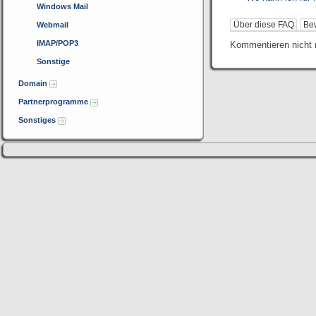
Windows Mail
Über diese FAQ
Be
Webmail
IMAP/POP3
Kommentieren nicht 
Sonstige
Domain
Partnerprogramme
Sonstiges