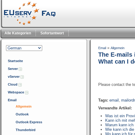
Alle Kategorien
Sofortantwort
»
Email
Allgemein
The E-mails
What can I 
Startseite
Server
vServer
Please contact the te
Cloud
Webspace
Tags:
email
,
mailord
Email
Allgemein
Verwandte Artikel:
Outlook
Was ist ein Prov
Kann ich mit me
Outlook Express
Warum kann ich 
Wie kann ich die
Thunderbird
Wo kann ich für