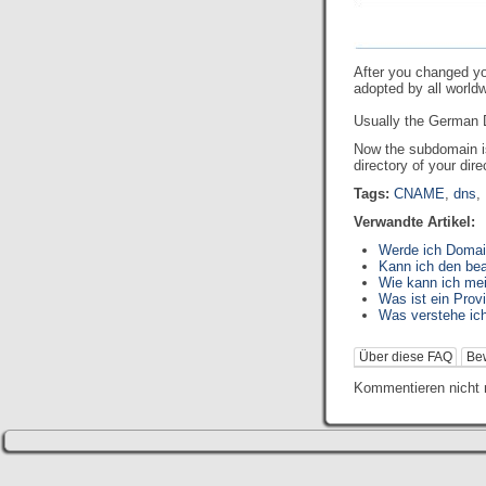
After you changed you
adopted by all world
Usually the German D
Now the subdomain is
directory of your di
Tags:
CNAME
,
dns
,
Verwandte Artikel:
Werde ich Domai
Kann ich den be
Wie kann ich me
Was ist ein Prov
Was verstehe ic
Über diese FAQ
Be
Kommentieren nicht 