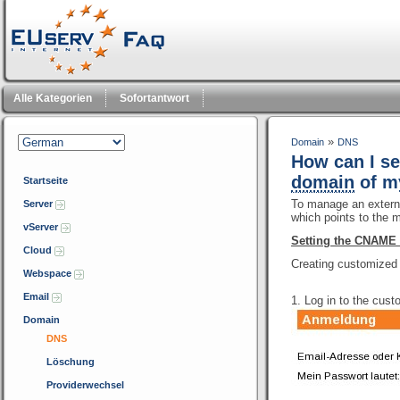
Alle Kategorien
Sofortantwort
»
Domain
DNS
How can I s
domain
of m
Startseite
To manage an externa
Server
which points to the 
vServer
Setting the CNAME 
Cloud
Creating customized
Webspace
Email
1. Log in to the cust
Domain
DNS
Löschung
Providerwechsel