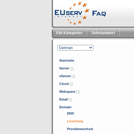
Alle Kategorien
Sofortantwort
Startseite
Server
vServer
Cloud
Webspace
Email
Domain
DNS
Löschung
Providerwechsel