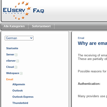
Alle Kategorien
Sofortantwort
Email
Why are ema
Startseite
Server
The receiving of ema
These are
partially
o
vServer
Cloud
Possible
reasons for
Webspace
Email
Authentication:
Allgemein
Outlook
Many providers use pr
Outlook Express
Thunderbird