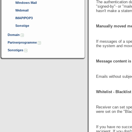
The authentication d
Windows Mail
"signed-by"- or "mail
Webmail
hasn't
make
a statem
IMAP/POP3
Sonstige
Manually moved mes
Domain
If messages of a
spe
Partnerprogramme
the system and moves
Sonstiges
Message content is
Emails without subje
Whitelist - Blacklist
Receiver can set
spe
were set on the "Bla
If you have no succe
recipient. If you don'