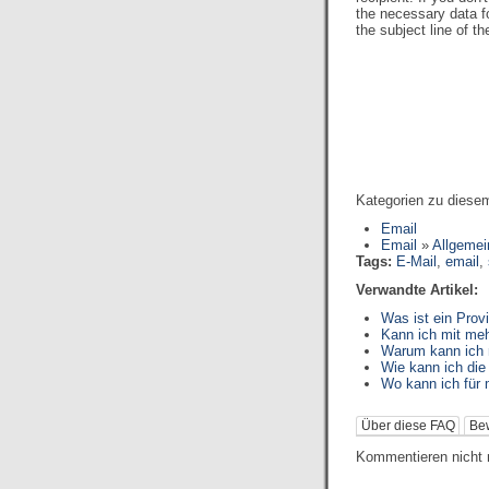
the necessary data f
the subject line of 
Kategorien zu diesem
Email
Email
»
Allgemei
Tags:
E-Mail
,
email
,
Verwandte Artikel:
Was ist ein Prov
Kann ich mit me
Warum kann ich 
Wie kann ich die
Wo kann ich für
Über diese FAQ
Be
Kommentieren nicht 