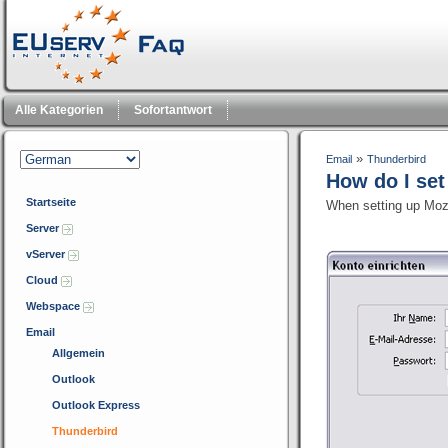
Alle Kategorien
Sofortantwort
»
Email
Thunderbird
How do I se
Startseite
When setting up Mozi
Server
vServer
Cloud
Webspace
Email
Allgemein
Outlook
Outlook Express
Thunderbird