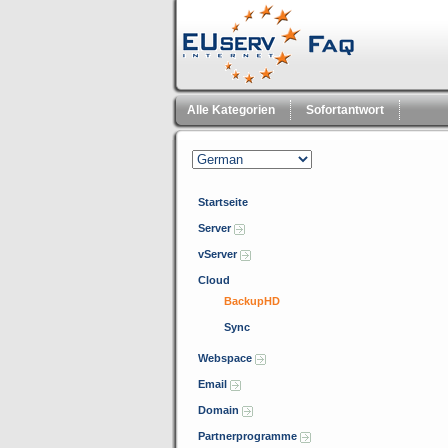
Alle Kategorien
Sofortantwort
Startseite
Server
vServer
Cloud
BackupHD
Sync
Webspace
Email
Domain
Partnerprogramme