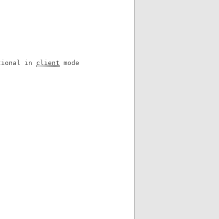
tional in 
client
 mode
