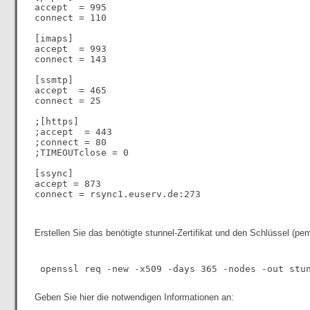
accept  = 995

connect = 110

[imaps]

accept  = 993

connect = 143

[ssmtp]

accept  = 465

connect = 25

;[https]

;accept  = 443

;connect = 80

;TIMEOUTclose = 0

[ssync]

accept = 873

connect = rsync1.euserv.de:273

Erstellen Sie das benötigte stunnel-Zertifikat und den Schlüssel (pem
Geben Sie hier die notwendigen Informationen an: