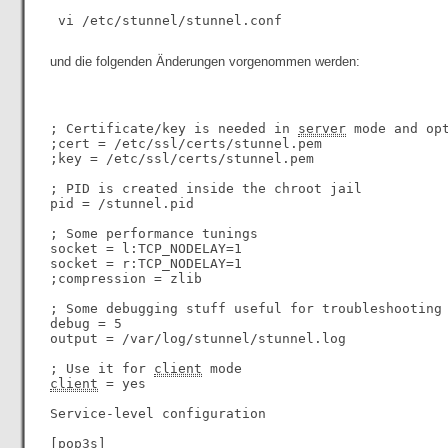
und die folgenden Änderungen vorgenommen werden:
; Certificate/key is needed in 
server
 mode and op
;cert = /etc/ssl/certs/stunnel.pem

;key = /etc/ssl/certs/stunnel.pem

; PID is created inside the chroot jail

pid = /stunnel.pid

; Some performance tunings

socket = l:TCP_NODELAY=1

socket = r:TCP_NODELAY=1

;compression = zlib

; Some debugging stuff useful for troubleshooting

debug = 5

output = /var/log/stunnel/stunnel.log

; Use it for 
client
client
 = yes

Service-level configuration

[pop3s]
