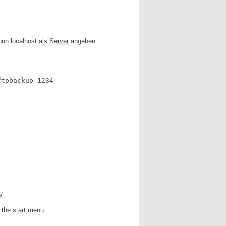
nun localhost als
Server
angeben.
/.
n the start menu
.