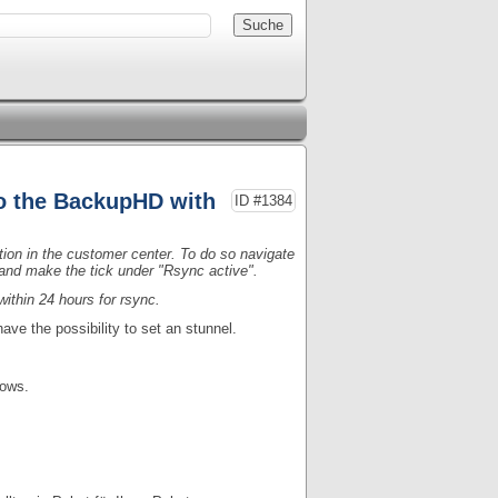
to the BackupHD with
ID #1384
tion in the customer center. To do so navigate
and make the tick under "Rsync active".
ithin 24 hours for rsync.
ve the possibility to set an stunnel.
ows.