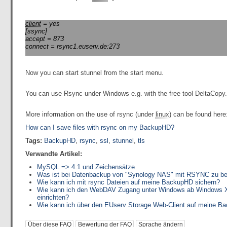
client
= yes
[ssync]
accept = 873
connect = rsync1.euserv.de:273
Now you can start stunnel from the start menu.
You can use Rsync under Windows e.g. with the free tool DeltaCopy.
More information on the use of rsync (under
linux
) can be found here
How can I save files with rsync on my BackupHD?
Tags:
BackupHD
,
rsync
,
ssl
,
stunnel
,
tls
Verwandte Artikel:
MySQL => 4.1 und Zeichensätze
Was ist bei Datenbackup von "Synology NAS" mit RSYNC zu b
Wie kann ich mit rsync Dateien auf meine BackupHD sichern?
Wie kann ich den WebDAV Zugang unter Windows ab Windows XP
einrichten?
Wie kann ich über den EUserv Storage Web-Client auf meine Ba
Über diese FAQ
Bewertung der FAQ
Sprache ändern