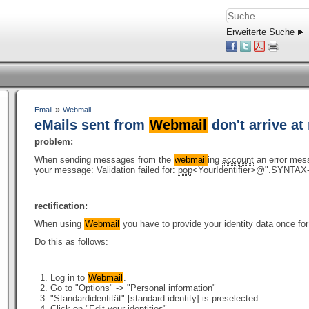
Erweiterte Suche
»
Email
Webmail
eMails sent from
Webmail
don't arrive at 
problem:
When sending messages from the
webmail
ing
account
an error mess
your message: Validation failed for:
pop
<YourIdentifier>@".SYNTA
rectification:
When using
Webmail
you have to provide your identity data once 
Do this as follows:
Log in to
Webmail
.
Go to "Options" -> "Personal information"
"Standardidentität" [standard identity] is preselected
Click on "Edit your identities"