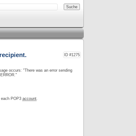
recipient.
ID #1275
age occurs: "There was an error sending
X-ERROR."
for each POP3
account
.