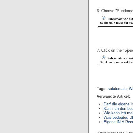
6. Choose "Subdomain
7. Click on the "Spe
Tags:
subdomain
,
W
Verwandte Artikel:
Darf die eigene 
Kann ich den be
Wie kann ich me
Was bedeuted D
Eigene IN-A Rec