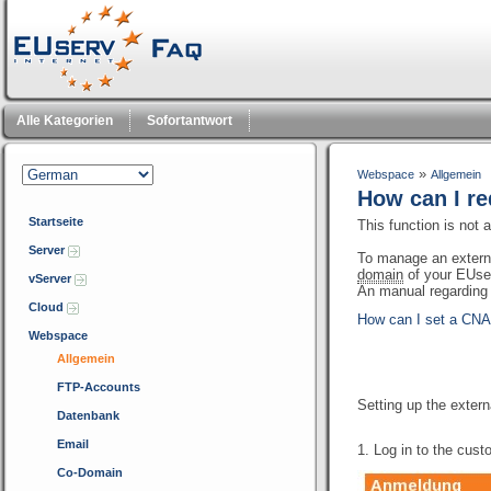
Alle Kategorien
Sofortantwort
»
Webspace
Allgemein
How can I re
Startseite
This function is not a
Server
To manage an exter
domain
of your EUs
vServer
An manual regarding 
Cloud
How can I set a CNA
Webspace
Allgemein
FTP-Accounts
Setting up the exter
Datenbank
Email
1. Log in to the cust
Co-Domain