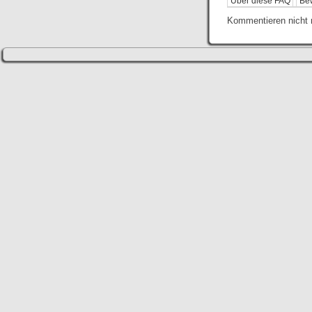
Über diese FAQ
Be
Kommentieren nicht 