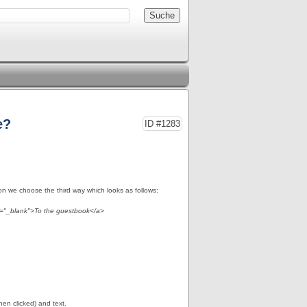
e?
ID #1283
ion we choose the third way which looks as follows:
t="_blank">To the guestbook</a>
when clicked) and text.