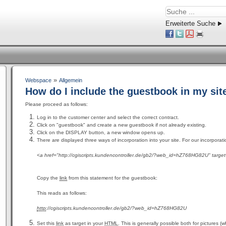
Erweiterte Suche
»
Webspace
Allgemein
How do I include the guestbook in my sit
Please proceed as follows:
Log in to the customer center and select the correct contract.
Click on "guestbook" and create a new guestbook if not already existing.
Click on the DISPLAY button, a new window opens up.
There are displayed three ways of incorporation into your site. For our incorporat
<a href="http://cgiscripts.kundencontroller.de/gb2/?web_id=hZ768HG82U" targe
Copy the
link
from this statement for the guestbook:
This reads as follows:
http
://cgiscripts.kundencontroller.de/gb2/?web_id=hZ768HG82U
Set this
link
as target in your
HTML
. This is generally possible both for pictures (