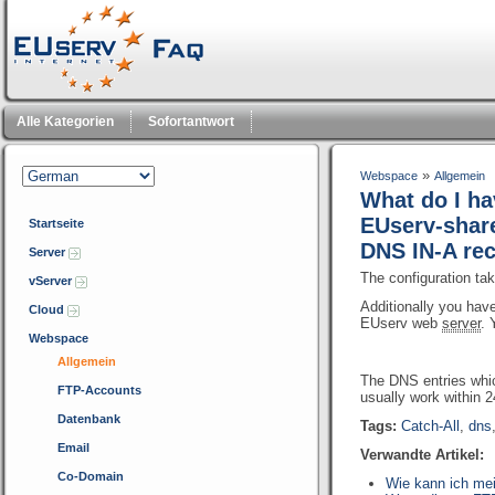
Alle Kategorien
Sofortantwort
»
Webspace
Allgemein
What do I ha
EUserv-sha
Startseite
DNS IN-A re
Server
The configuration tak
vServer
Additionally you have
Cloud
EUserv web
server
. 
Webspace
Allgemein
The DNS entries whic
FTP-Accounts
usually work within 2
Datenbank
Tags:
Catch-All
,
dns
Email
Verwandte Artikel:
Co-Domain
Wie kann ich me