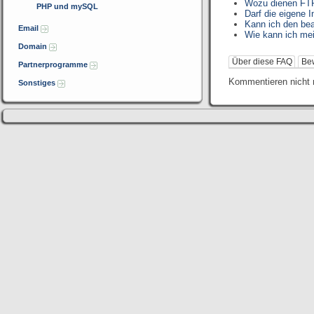
Wozu dienen FTP
PHP und mySQL
Darf die eigene 
Kann ich den be
Email
Wie kann ich me
Domain
Über diese FAQ
Be
Partnerprogramme
Kommentieren nicht 
Sonstiges