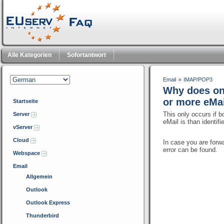
Alle Kategorien
Sofortantwort
»
Email
IMAP/POP3
Why does onl
or more eMai
Startseite
This only occurs if 
Server
eMail is than identifi
vServer
Cloud
In case you are forwa
error can be found.
Webspace
Email
Allgemein
Outlook
Outlook Express
Thunderbird