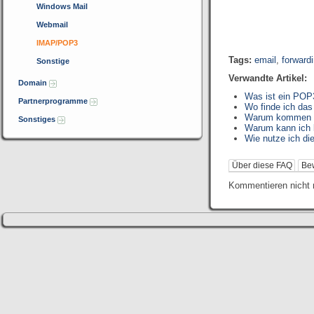
Windows Mail
Webmail
IMAP/POP3
Tags:
email
,
forward
Sonstige
Verwandte Artikel:
Domain
Was ist ein POP
Partnerprogramme
Wo finde ich da
Warum kommen au
Sonstiges
Warum kann ich 
Wie nutze ich di
Über diese FAQ
Be
Kommentieren nicht 