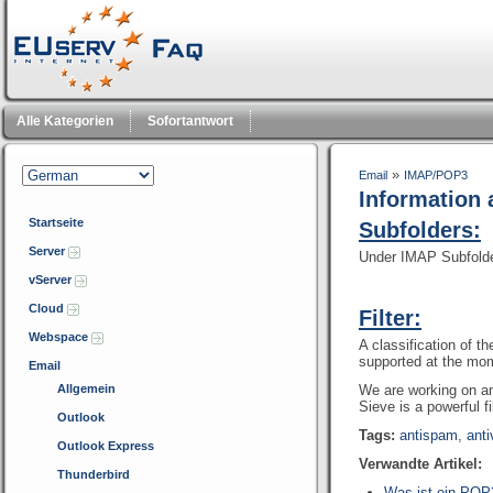
Alle Kategorien
Sofortantwort
»
Email
IMAP/POP3
Information 
Startseite
Subfolders:
Server
Under IMAP Subfold
vServer
Cloud
Filter:
Webspace
A classification of t
supported at the mom
Email
Allgemein
We are working on an
Sieve is a powerful f
Outlook
Tags:
antispam
,
anti
Outlook Express
Verwandte Artikel:
Thunderbird
Was ist ein POP