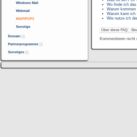
Windows Mail
Wo finde ich da
Warum kommen au
Webmail
Warum kann ich 
Wie nutze ich di
IMAP/POP3
Sonstige
Über diese FAQ
Be
Domain
Kommentieren nicht 
Partnerprogramme
Sonstiges