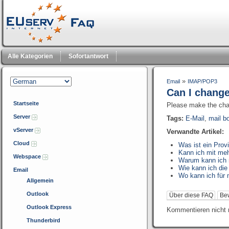
Alle Kategorien
Sofortantwort
»
Email
IMAP/POP3
Can I change
Startseite
Please make the chan
Server
Tags:
E-Mail
,
mail b
vServer
Verwandte Artikel:
Cloud
Was ist ein Prov
Kann ich mit me
Webspace
Warum kann ich 
Wie kann ich die
Email
Wo kann ich für
Allgemein
Outlook
Über diese FAQ
Be
Outlook Express
Kommentieren nicht 
Thunderbird