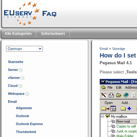
Alle Kategorien
Sofortantwort
»
Email
Sonstige
How do I se
Startseite
Pegasus Mail 4.1
Server
Please select
„
Tools
vServer
Cloud
Webspace
Email
Allgemein
Outlook
Outlook Express
Thunderbird