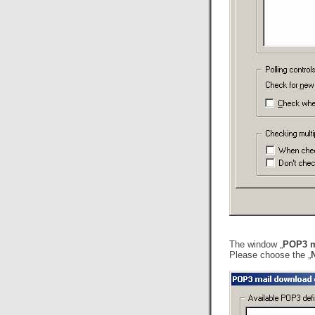
The window „
POP3 m
Please choose the „