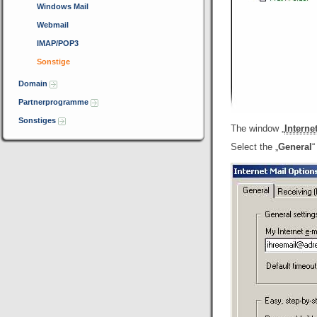
Windows Mail
Webmail
IMAP/POP3
Sonstige
Domain
Partnerprogramme
Sonstiges
The window „
Interne
Select the „
General
“