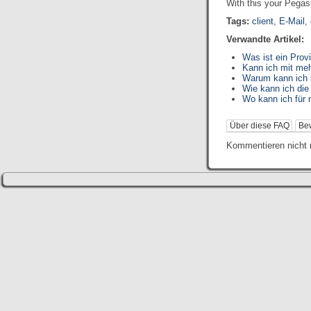
With this your Pegasu
Tags:
client
,
E-Mail
,
Verwandte Artikel:
Was ist ein Prov
Kann ich mit me
Warum kann ich 
Wie kann ich die
Wo kann ich für
Über diese FAQ
Be
Kommentieren nicht 