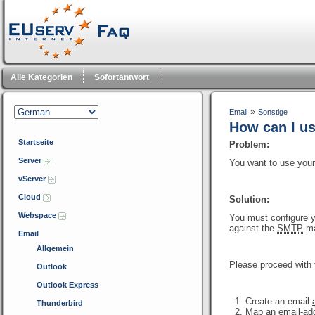
Alle Kategorien
Sofortantwort
»
Email
Sonstige
How can I u
Startseite
Problem:
Server
You want to use your
vServer
Cloud
Solution:
Webspace
You must configure y
against the
SMTP
-ma
Email
Allgemein
Please proceed with 
Outlook
Outlook Express
Create an email
Thunderbird
Map an email-add