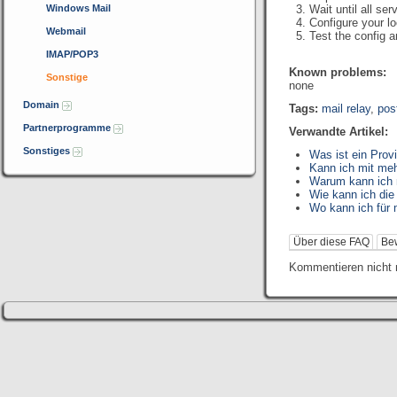
Windows Mail
Wait until all s
Configure your l
Webmail
Test the config a
IMAP/POP3
Known problems:
Sonstige
none
Domain
Tags:
mail relay
,
pos
Partnerprogramme
Verwandte Artikel:
Sonstiges
Was ist ein Prov
Kann ich mit me
Warum kann ich 
Wie kann ich die
Wo kann ich für
Über diese FAQ
Be
Kommentieren nicht 