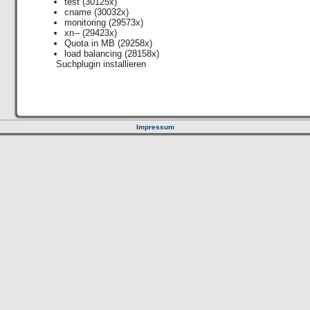
test
(30125x)
cname
(30032x)
monitoring
(29573x)
xn--
(29423x)
Quota in MB
(29258x)
load balancing
(28158x)
Suchplugin installieren
Impressum