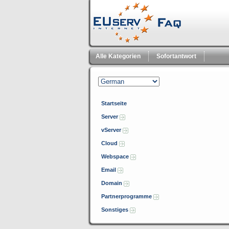
Alle Kategorien
Sofortantwort
Startseite
Server
vServer
Cloud
Webspace
Email
Domain
Partnerprogramme
Sonstiges