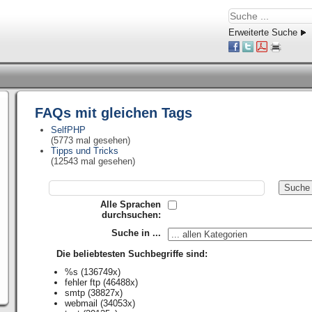
Erweiterte Suche
FAQs mit gleichen Tags
SelfPHP
(5773 mal gesehen)
Tipps und Tricks
(12543 mal gesehen)
Alle Sprachen
durchsuchen:
Suche in ...
Die beliebtesten Suchbegriffe sind:
%s
(136749x)
fehler ftp
(46488x)
smtp
(38827x)
webmail
(34053x)