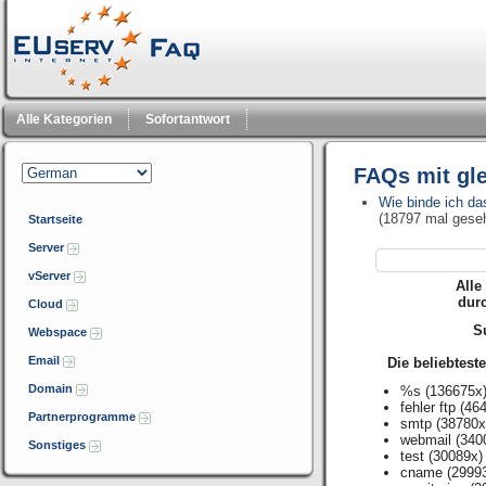
Alle Kategorien
Sofortantwort
FAQs mit gl
Wie binde ich da
(18797 mal gese
Startseite
Server
vServer
Alle
dur
Cloud
Su
Webspace
Email
Die beliebtest
Domain
%s
(136675x
fehler ftp
(464
Partnerprogramme
smtp
(38780x
webmail
(340
Sonstiges
test
(30089x)
cname
(2999