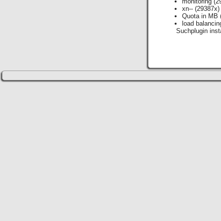
monitoring
(2
xn--
(29387x)
Quota in MB
load balancin
Suchplugin insta