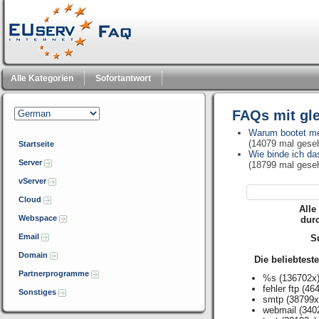
Alle Kategorien
Sofortantwort
FAQs mit gl
Warum bootet me
(14079 mal gese
Startseite
Wie binde ich da
Server
(18799 mal gese
vServer
Cloud
Alle
Webspace
dur
Email
Su
Domain
Die beliebtest
Partnerprogramme
%s
(136702x
fehler ftp
(464
Sonstiges
smtp
(38799x
webmail
(340