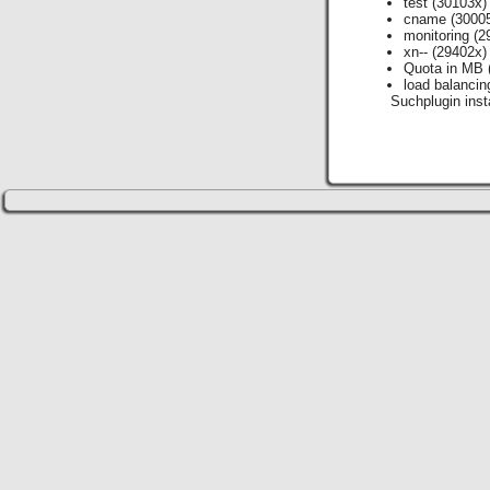
test
(30103x)
cname
(3000
monitoring
(2
xn--
(29402x)
Quota in MB
load balancin
Suchplugin insta