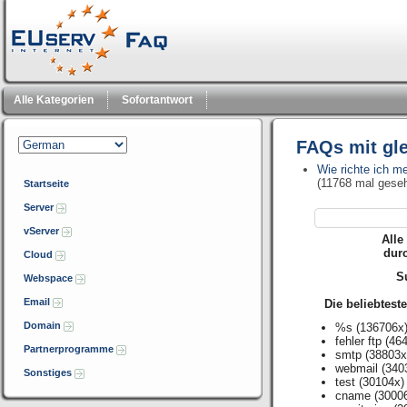
Alle Kategorien
Sofortantwort
FAQs mit gl
Wie richte ich m
(11768 mal gese
Startseite
Server
vServer
Alle
dur
Cloud
Su
Webspace
Email
Die beliebtest
Domain
%s
(136706x
fehler ftp
(464
Partnerprogramme
smtp
(38803x
webmail
(340
Sonstiges
test
(30104x)
cname
(3000