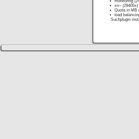
monitoring
(2
xn--
(29405x)
Quota in MB
load balancin
Suchplugin insta