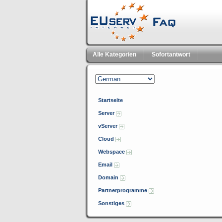
Alle Kategorien
Sofortantwort
Startseite
Server
vServer
Cloud
Webspace
Email
Domain
Partnerprogramme
Sonstiges