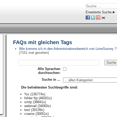
Erweiterte Suche
FAQs mit gleichen Tags
Wie komme ich in den Administrationsbereich von LimeSurvey ?
(7151 mal gesehen)
Alle Sprachen
durchsuchen:
Suche in ...
Die beliebtesten Suchbegriffe sind:
%s
(136774x)
fehler ftp
(46501x)
smtp
(38841x)
webmail
(34060x)
test
(30139x)
cname
(30051x)