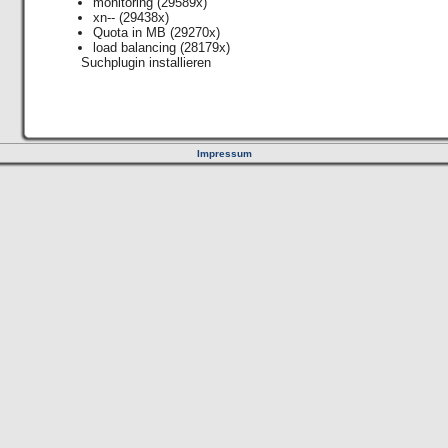
monitoring
(29589x)
xn--
(29438x)
Quota in MB
(29270x)
load balancing
(28179x)
Suchplugin installieren
Impressum