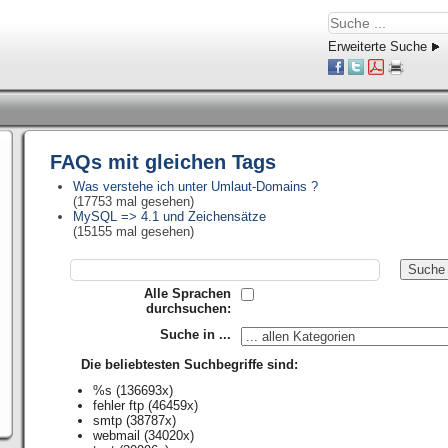
Erweiterte Suche
FAQs mit gleichen Tags
Was verstehe ich unter Umlaut-Domains ?
(17753 mal gesehen)
MySQL => 4.1 und Zeichensätze
(15155 mal gesehen)
Alle Sprachen
durchsuchen:
Suche in ...
Die beliebtesten Suchbegriffe sind:
%s
(136693x)
fehler ftp
(46459x)
smtp
(38787x)
webmail
(34020x)