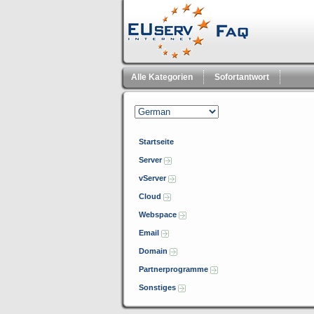
Alle Kategorien
Sofortantwort
Startseite
Server
vServer
Cloud
Webspace
Email
Domain
Partnerprogramme
Sonstiges