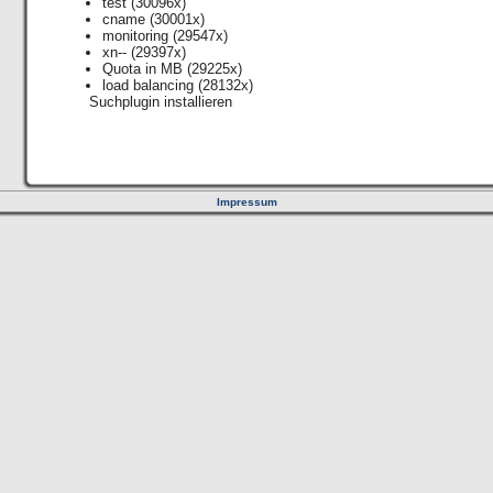
test
(30096x)
cname
(30001x)
monitoring
(29547x)
xn--
(29397x)
Quota in MB
(29225x)
load balancing
(28132x)
Suchplugin installieren
Impressum