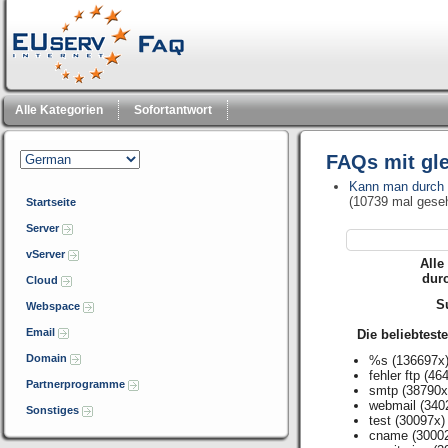
Alle Kategorien
Sofortantwort
FAQs mit gl
Kann man durch d
(10739 mal gese
Startseite
Server
vServer
Alle
dur
Cloud
Su
Webspace
Email
Die beliebtest
Domain
%s
(136697x
fehler ftp
(464
Partnerprogramme
smtp
(38790x
webmail
(340
Sonstiges
test
(30097x)
cname
(3000