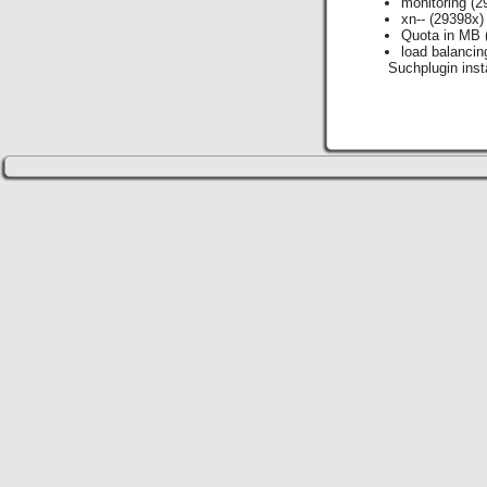
monitoring
(2
xn--
(29398x)
Quota in MB
load balancin
Suchplugin insta