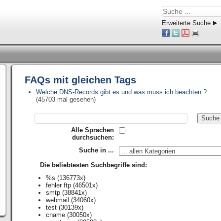
Erweiterte Suche
FAQs mit gleichen Tags
Welche DNS-Records gibt es und was muss ich beachten ?
(45703 mal gesehen)
Alle Sprachen
durchsuchen:
Suche in ...
Die beliebtesten Suchbegriffe sind:
%s
(136773x)
fehler ftp
(46501x)
smtp
(38841x)
webmail
(34060x)
test
(30139x)
cname
(30050x)