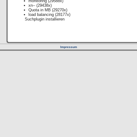
monitoring
(29588x)
xn--
(29438x)
Quota in MB
(29270x)
load balancing
(28177x)
Suchplugin installieren
Impressum