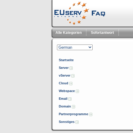
Alle Kategorien
Sofortantwort
Startseite
Server
vServer
Cloud
Webspace
Email
Domain
Partnerprogramme
Sonstiges