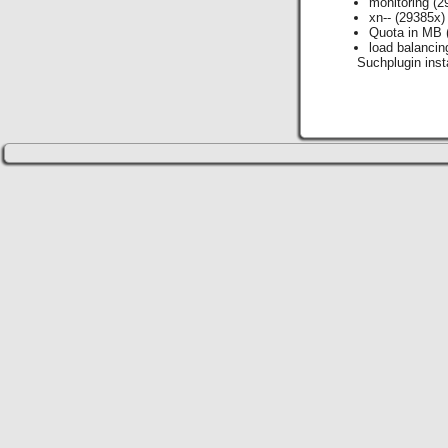
monitoring
(2
xn--
(29385x)
Quota in MB
load balancin
Suchplugin insta