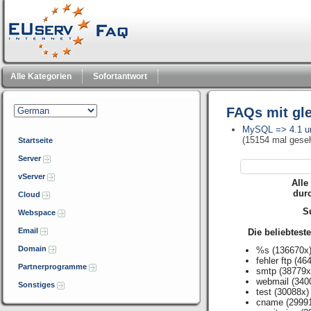
Alle Kategorien
Sofortantwort
FAQs mit gl
MySQL => 4.1 u
(15154 mal gese
Startseite
Server
vServer
Alle
dur
Cloud
Su
Webspace
Email
Die beliebtest
Domain
%s
(136670x
fehler ftp
(464
Partnerprogramme
smtp
(38779x
webmail
(340
Sonstiges
test
(30088x)
cname
(2999