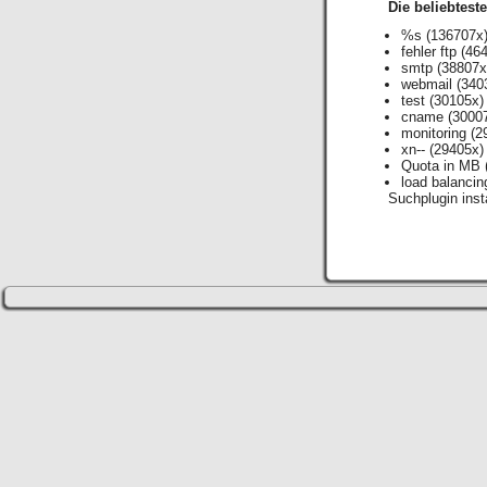
Die beliebtest
%s
(136707x
fehler ftp
(464
smtp
(38807x
webmail
(340
test
(30105x)
cname
(3000
monitoring
(2
xn--
(29405x)
Quota in MB
load balancin
Suchplugin insta