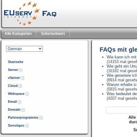
Alle Kategorien
Sofortantwort
FAQs mit gl
Wie kann ich mi
(14153 mal gese
Startseite
Wie geht ein Um
Server
(16182 mal gese
Wie generiere ic
vServer
(8914 mal geseh
Warum erhalte ic
Cloud
(5815 mal geseh
Was bedeutet der
Webspace
(4207 mal geseh
Email
Domain
Alle
Partnerprogramme
dur
Sonstiges
Su