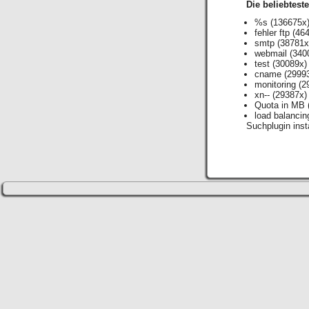
Die beliebtest
%s
(136675x
fehler ftp
(464
smtp
(38781x
webmail
(340
test
(30089x)
cname
(2999
monitoring
(2
xn--
(29387x)
Quota in MB
load balancin
Suchplugin insta