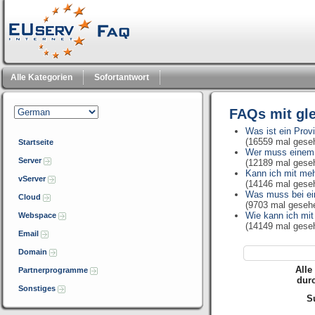
Alle Kategorien
Sofortantwort
FAQs mit gl
Was ist ein Prov
(16559 mal gese
Startseite
Wer muss einem 
Server
(12189 mal gese
Kann ich mit me
vServer
(14146 mal gese
Was muss bei ei
Cloud
(9703 mal geseh
Wie kann ich mi
Webspace
(14149 mal gese
Email
Domain
Alle
Partnerprogramme
dur
Sonstiges
Su