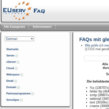
Alle Kategorien
Sofortantwort
FAQs mit gl
Wie prüfe ich me
(17215 mal gese
Startseite
Server
vServer
Alle
dur
Cloud
Su
Webspace
Email
Die beliebtest
Domain
%s
(136707x
fehler ftp
(464
Partnerprogramme
smtp
(38807x
webmail
(340
Sonstiges
test
(30106x)
cname
(3000