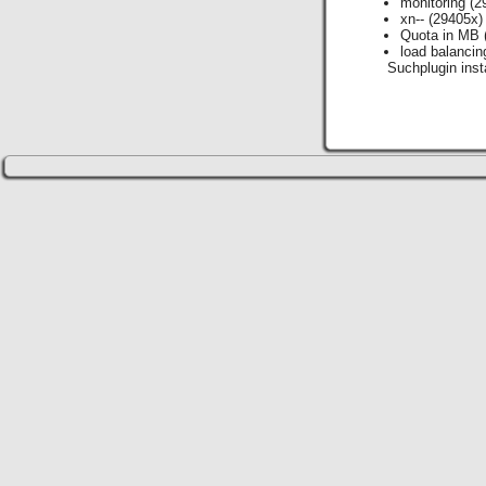
monitoring
(2
xn--
(29405x)
Quota in MB
load balancin
Suchplugin insta