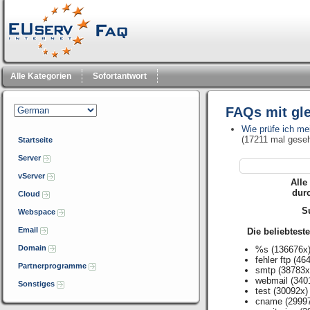
Alle Kategorien
Sofortantwort
FAQs mit gl
Wie prüfe ich me
(17211 mal gese
Startseite
Server
vServer
Alle
dur
Cloud
Su
Webspace
Email
Die beliebtest
Domain
%s
(136676x
fehler ftp
(464
Partnerprogramme
smtp
(38783x
webmail
(340
Sonstiges
test
(30092x)
cname
(2999