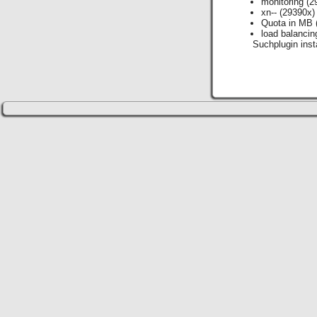
monitoring
(2
xn--
(29390x)
Quota in MB
load balancin
Suchplugin insta