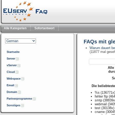
Alle Kategorien
Sofortantwort
FAQs mit gl
Warum dauert be
(11877 mal gese
Startseite
Server
vServer
Alle
dur
Cloud
Su
Webspace
Email
Die beliebtest
Domain
%s
(136771x
fehler ftp
(464
Partnerprogramme
smtp
(38839x
webmail
(340
Sonstiges
test
(30138x)
cname
(3004