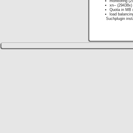
monitoring
(2
xn--
(29438x)
Quota in MB
load balancin
Suchplugin insta