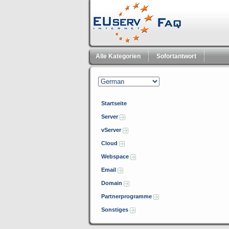
Alle Kategorien
Sofortantwort
Startseite
Server
vServer
Cloud
Webspace
Email
Domain
Partnerprogramme
Sonstiges