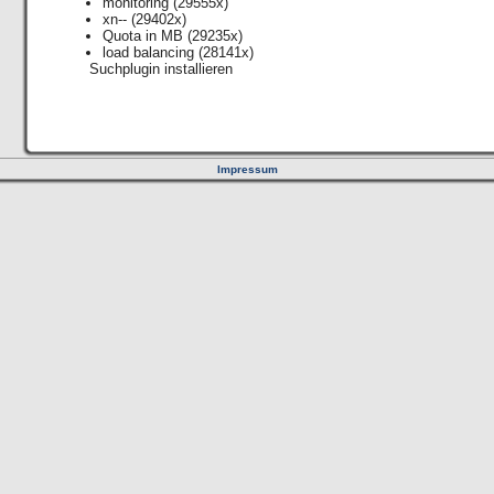
monitoring
(29555x)
xn--
(29402x)
Quota in MB
(29235x)
load balancing
(28141x)
Suchplugin installieren
Impressum