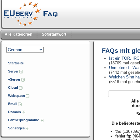
Alle Kategorien
Sofortantwort
FAQs mit gl
Ist ein TOR, IRC
(18769 mal gese
Startseite
Unmetered - Was
Server
(7442 mal geseh
Welchen Sinn hat
vServer
(5516 mal geseh
Cloud
Webspace
Alle
Email
dur
Domain
Su
Partnerprogramme
Die beliebtest
Sonstiges
%s
(136739x
fehler ftp
(464