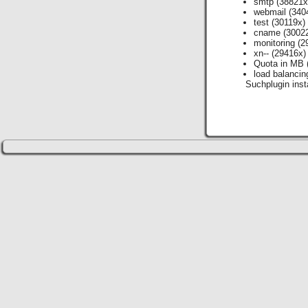
smtp
(38821x
webmail
(340
test
(30119x)
cname
(3002
monitoring
(2
xn--
(29416x)
Quota in MB
load balancin
Suchplugin insta