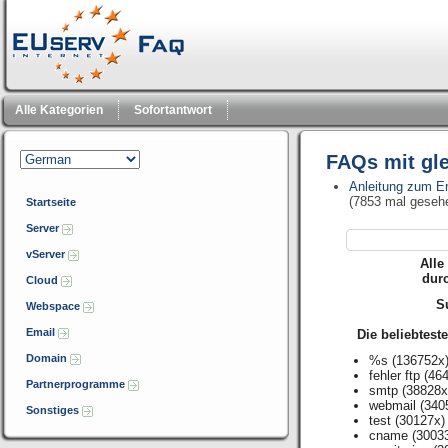
Alle Kategorien
Sofortantwort
FAQs mit gl
Anleitung zum Er
(7853 mal geseh
Startseite
Server
vServer
Alle
dur
Cloud
Su
Webspace
Email
Die beliebtest
Domain
%s
(136752x
fehler ftp
(464
Partnerprogramme
smtp
(38828x
webmail
(340
Sonstiges
test
(30127x)
cname
(3003