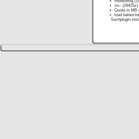
monitoring
(2
xn--
(29425x)
Quota in MB
load balancin
Suchplugin insta