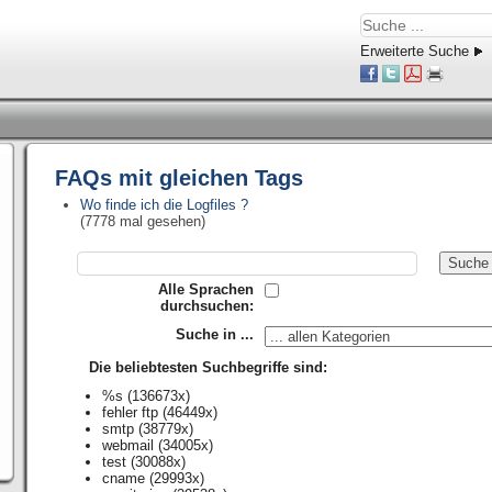
Erweiterte Suche
FAQs mit gleichen Tags
Wo finde ich die Logfiles ?
(7778 mal gesehen)
Alle Sprachen
durchsuchen:
Suche in ...
Die beliebtesten Suchbegriffe sind:
%s
(136673x)
fehler ftp
(46449x)
smtp
(38779x)
webmail
(34005x)
test
(30088x)
cname
(29993x)