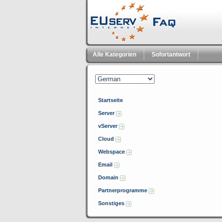
Alle Kategorien
Sofortantwort
Startseite
Server
vServer
Cloud
Webspace
Email
Domain
Partnerprogramme
Sonstiges