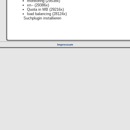
monitoring
(29538x)
xn--
(29386x)
Quota in MB
(29216x)
load balancing
(28124x)
Suchplugin installieren
Impressum