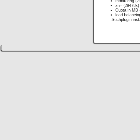
monitoring
(2
xn--
(29478x)
Quota in MB
load balancin
Suchplugin insta