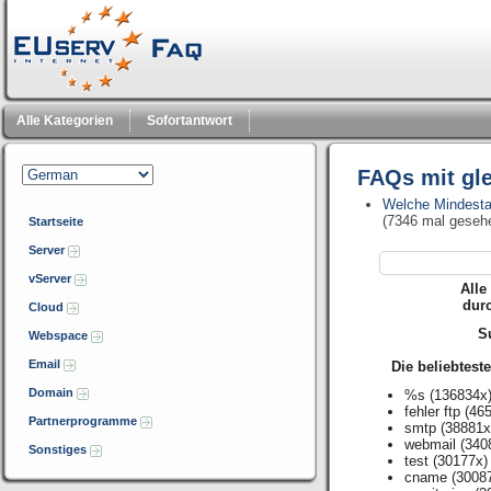
Alle Kategorien
Sofortantwort
FAQs mit gl
Welche Mindestan
(7346 mal geseh
Startseite
Server
vServer
Alle
dur
Cloud
Su
Webspace
Email
Die beliebtest
Domain
%s
(136834x
fehler ftp
(465
Partnerprogramme
smtp
(38881x
webmail
(340
Sonstiges
test
(30177x)
cname
(3008