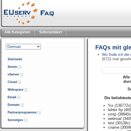
Alle Kategorien
Sofortantwort
FAQs mit gl
Wo finde ich die 
(6721 mal geseh
Startseite
Server
vServer
Alle
dur
Cloud
Su
Webspace
Email
Die beliebtest
Domain
%s
(136772x
fehler ftp
(465
Partnerprogramme
smtp
(38840x
webmail
(340
Sonstiges
test
(30138x)
cname
(3004