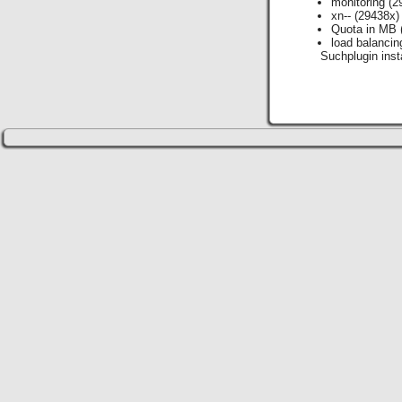
monitoring
(2
xn--
(29438x)
Quota in MB
load balancin
Suchplugin insta