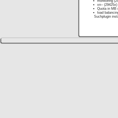
monitoring
(2
xn--
(29425x)
Quota in MB
load balancin
Suchplugin insta