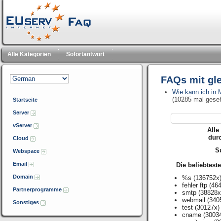
Alle Kategorien
Sofortantwort
FAQs mit gl
Wie kann ich in
(10285 mal gese
Startseite
Server
vServer
Alle
dur
Cloud
Su
Webspace
Email
Die beliebtest
Domain
%s
(136752x
fehler ftp
(464
Partnerprogramme
smtp
(38828x
webmail
(340
Sonstiges
test
(30127x)
cname
(3003