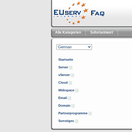
Alle Kategorien
Sofortantwort
Startseite
Server
vServer
Cloud
Webspace
Email
Domain
Partnerprogramme
Sonstiges