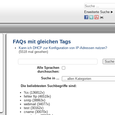
Erweiterte Suche
FAQs mit gleichen Tags
Kann ich DHCP zur Konfiguration von IP-Adressen nutzen?
(5518 mal gesehen)
Alle Sprachen
durchsuchen:
Suche in ...
Die beliebtesten Suchbegriffe sind:
%s
(136812x)
fehler ftp
(46519x)
smtp
(38863x)
webmail
(34077x)
test
(30162x)
cname
(30070x)