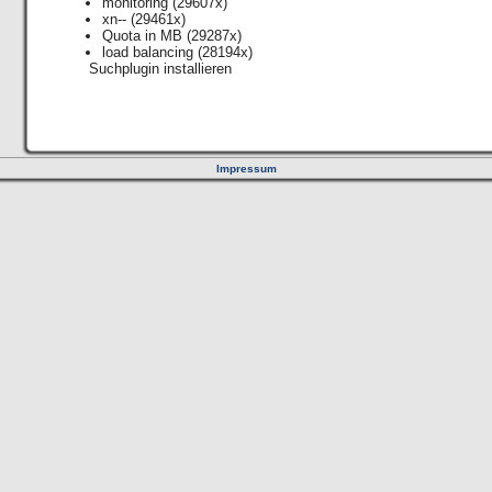
monitoring
(29607x)
xn--
(29461x)
Quota in MB
(29287x)
load balancing
(28194x)
Suchplugin installieren
Impressum