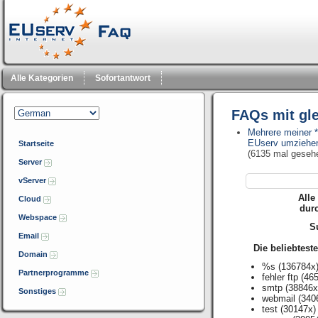
Alle Kategorien
Sofortantwort
FAQs mit gl
Mehrere meiner *
EUserv umziehe
Startseite
(6135 mal geseh
Server
vServer
Alle
Cloud
dur
Webspace
Su
Email
Die beliebtest
Domain
%s
(136784x
Partnerprogramme
fehler ftp
(465
smtp
(38846x
Sonstiges
webmail
(340
test
(30147x)