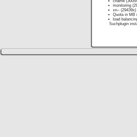
cname
(3005
monitoring
(2
xn--
(29439x)
Quota in MB
load balancin
Suchplugin insta