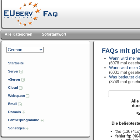
Alle Kategorien
Sofortantwort
FAQs mit gl
Wann wird meine 
(6078 mal geseh
Startseite
Wann wird mein S
Server
(6031 mal geseh
Was bedeutet die
vServer
(3749 mal geseh
Cloud
Webspace
Alle
Email
dur
Domain
Su
Partnerprogramme
Die beliebtest
Sonstiges
%s
(136741x
fehler ftp
(464