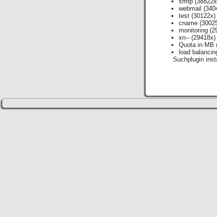
smtp
(38822x
webmail
(340
test
(30122x)
cname
(3002
monitoring
(2
xn--
(29418x)
Quota in MB
load balancin
Suchplugin insta