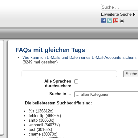
Erweiterte Suche
FAQs mit gleichen Tags
Wie kann ich E-Mails und Daten eines E-Mail-Accounts sichern, 
(8249 mal gesehen)
Alle Sprachen
durchsuchen:
Suche in ...
Die beliebtesten Suchbegriffe sind:
%s
(136812x)
fehler ftp
(46520x)
smtp
(38863x)
webmail
(34077x)
test
(30162x)
cname
(30070x)