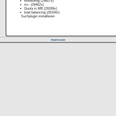
monitoring
(29607x)
xn--
(29462x)
Quota in MB
(29289x)
load balancing
(28194x)
Suchplugin installieren
Impressum