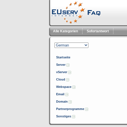
Alle Kategorien
Sofortantwort
Startseite
Server
vServer
Cloud
Webspace
Email
Domain
Partnerprogramme
Sonstiges