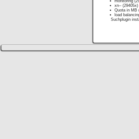
monitoring
(2
xn--
(29405x)
Quota in MB
load balancin
Suchplugin insta