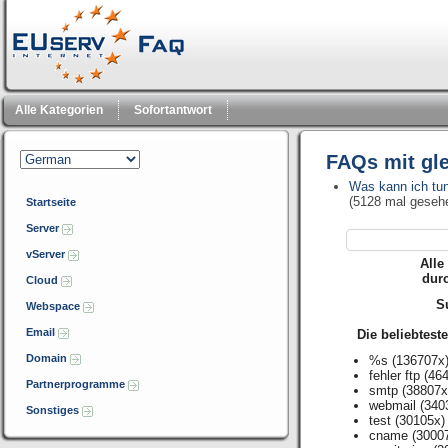
Alle Kategorien
Sofortantwort
FAQs mit gl
Was kann ich tun,
(5128 mal geseh
Startseite
Server
vServer
Alle
dur
Cloud
Su
Webspace
Email
Die beliebtest
Domain
%s
(136707x
fehler ftp
(464
Partnerprogramme
smtp
(38807x
webmail
(340
Sonstiges
test
(30105x)
cname
(3000