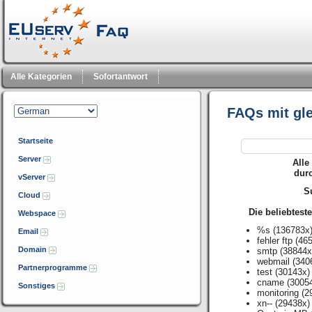
Alle Kategorien
Sofortantwort
FAQs mit gl
Startseite
Server
Alle
dur
vServer
Su
Cloud
Die beliebtest
Webspace
%s
(136783x
Email
fehler ftp
(465
Domain
smtp
(38844x
webmail
(340
Partnerprogramme
test
(30143x)
cname
(3005
Sonstiges
monitoring
(2
xn--
(29438x)