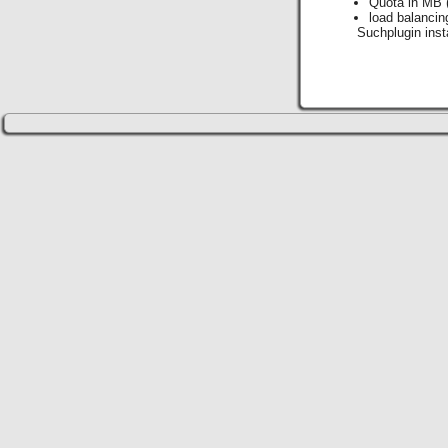
Quota in MB
load balancin
Suchplugin insta