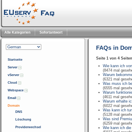
Alle Kategorien
Sofortantwort
FAQs in Dom
Seite 1 von 4 Seite
Startseite
Wie kann ich vo
Server
(8474 mal geseh
Warum bekomme 
vServer
(6321 mal geseh
Cloud
Was muss ich be
(6555 mal geseh
Webspace
Warum funktionie
(4611 mal geseh
Email
Warum erhalte i
(6022 mal geseh
Domain
Was kann ich tun,
DNS
(5128 mal geseh
Was sind Premi
Löschung
(6259 mal geseh
Providerwechsel
Wie kann ich die